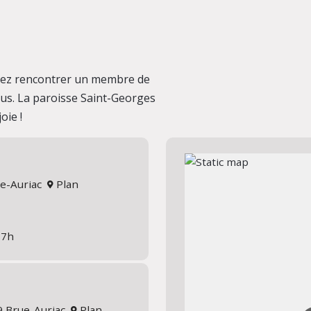
ulez rencontrer un membre de
us. La paroisse Saint-Georges
oie !
ue-Auriac
Plan
17h
19 Brue-Auriac
Plan