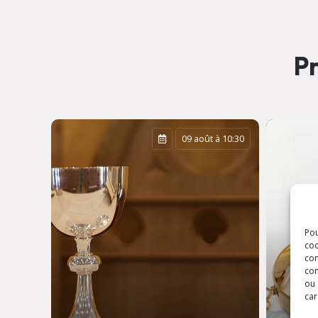
Pr
 à 16:30
09 août à 10:30
Pou
coo
con
com
ou 
car