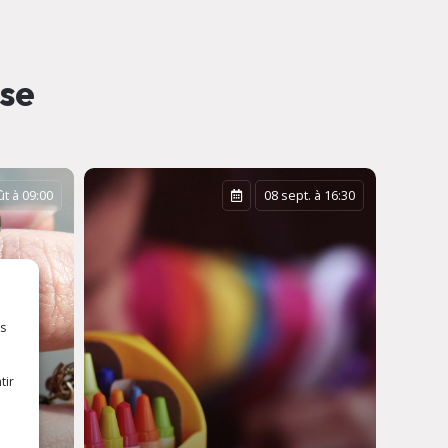
sse
t à 09:00
08 sept. à 16:30
es
tir