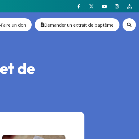
Faire un don
Demander un extrait de baptême
et de
i