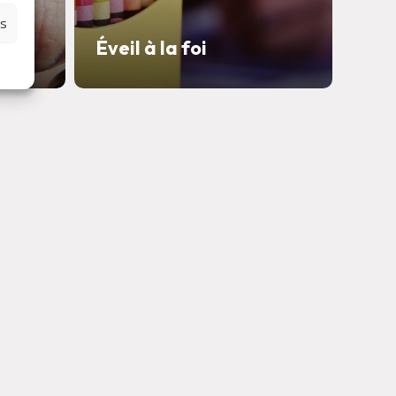
es
Éveil à la foi
Mes