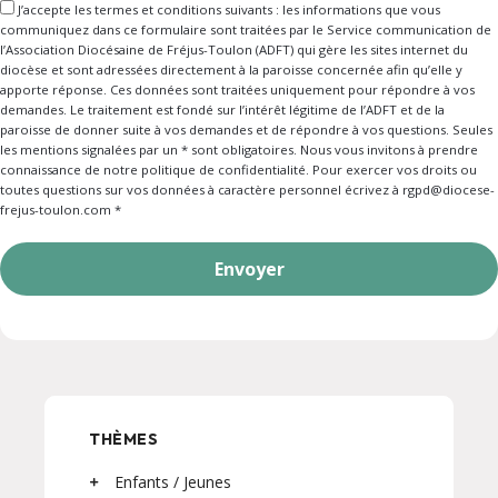
J’accepte les termes et conditions suivants : les informations que vous
communiquez dans ce formulaire sont traitées par le Service communication de
l’Association Diocésaine de Fréjus-Toulon (ADFT) qui gère les sites internet du
diocèse et sont adressées directement à la paroisse concernée afin qu’elle y
apporte réponse. Ces données sont traitées uniquement pour répondre à vos
demandes. Le traitement est fondé sur l’intérêt légitime de l’ADFT et de la
paroisse de donner suite à vos demandes et de répondre à vos questions. Seules
les mentions signalées par un * sont obligatoires. Nous vous invitons à prendre
connaissance de notre politique de confidentialité. Pour exercer vos droits ou
toutes questions sur vos données à caractère personnel écrivez à rgpd@diocese-
frejus-toulon.com *
Envoyer
THÈMES
Enfants / Jeunes