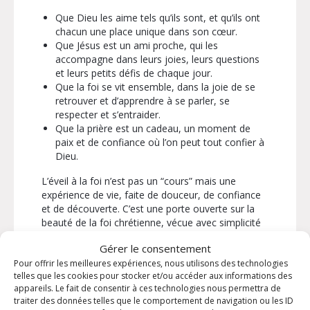
Que Dieu les aime tels qu’ils sont, et qu’ils ont
chacun une place unique dans son cœur.
Que Jésus est un ami proche, qui les
accompagne dans leurs joies, leurs questions
et leurs petits défis de chaque jour.
Que la foi se vit ensemble, dans la joie de se
retrouver et d’apprendre à se parler, se
respecter et s’entraider.
Que la prière est un cadeau, un moment de
paix et de confiance où l’on peut tout confier à
Dieu.
L’éveil à la foi n’est pas un “cours” mais une
expérience de vie, faite de douceur, de confiance
et de découverte. C’est une porte ouverte sur la
beauté de la foi chrétienne, vécue avec simplicité
et vérité. Les enfants y grandissent dans la joie et
Gérer le consentement
la fraternité, entourés d’animateurs attentifs, dans
Pour offrir les meilleures expériences, nous utilisons des technologies
un cadre bienveillant.
telles que les cookies pour stocker et/ou accéder aux informations des
appareils. Le fait de consentir à ces technologies nous permettra de
Nous serions heureux d’accueillir votre enfant
traiter des données telles que le comportement de navigation ou les ID
pour marcher avec lui sur ce chemin lumineux où