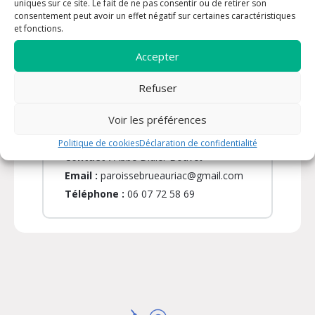
uniques sur ce site. Le fait de ne pas consentir ou de retirer son
l’on apprend à ouvrir son cœur, à aimer, à
consentement peut avoir un effet négatif sur certaines caractéristiques
partager… et à laisser Dieu nous guider.
et fonctions.
Rejoignez-nous chaque mardi, de 16h30 à
Accepter
17h30 : un temps pour découvrir la foi, un
temps pour grandir, un temps pour aimer.
Refuser
Voir les préférences
INFORMATIONS PRATIQUES
Politique de cookies
Déclaration de confidentialité
Contact :
Abbé Didier Bouvet
Email :
paroissebrueauriac@gmail.com
Téléphone :
06 07 72 58 69