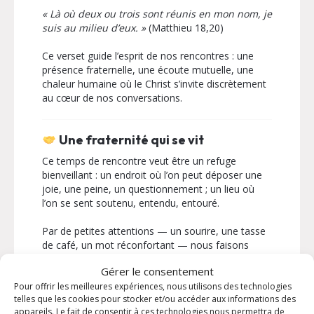
« Là où deux ou trois sont réunis en mon nom, je
suis au milieu d’eux. »
(Matthieu 18,20)
Ce verset guide l’esprit de nos rencontres : une
présence fraternelle, une écoute mutuelle, une
chaleur humaine où le Christ s’invite discrètement
au cœur de nos conversations.
Une fraternité qui se vit
Ce temps de rencontre veut être un refuge
bienveillant : un endroit où l’on peut déposer une
joie, une peine, un questionnement ; un lieu où
l’on se sent soutenu, entendu, entouré.
Par de petites attentions — un sourire, une tasse
de café, un mot réconfortant — nous faisons
grandir ce lien fraternel qui nous unit.
Gérer le consentement
Pour offrir les meilleures expériences, nous utilisons des technologies
telles que les cookies pour stocker et/ou accéder aux informations des
Une invitation pour tous
appareils. Le fait de consentir à ces technologies nous permettra de