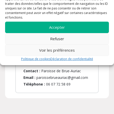
Même si vous ne connaissez personne, même si
traiter des données telles que le comportement de navigation ou les ID
vous n’êtes pas à l’aise au début, même si la foi
uniques sur ce site. Le fait de ne pas consentir ou de retirer son
consentement peut avoir un effet négatif sur certaines caractéristiques
vous semble lointaine : vous êtes les bienvenus.
et fonctions.
Nous croyons que chaque rencontre a du prix et
Accepter
que chacun a quelque chose à apporter.
Refuser
Rdv tous les 1ers samedi du mois
Voir les préférences
INFORMATIONS PRATIQUES
Politique de cookies
Déclaration de confidentialité
Contact :
Paroisse de Brue-Auriac
Email :
paroissebrueauriac@gmail.com
Téléphone :
06 07 72 58 69