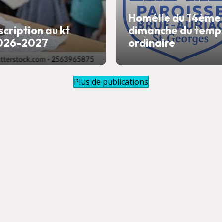
Homélie du 14ème
scription au kt
dimanche du temp
026-2027
ordinaire
Plus de publications