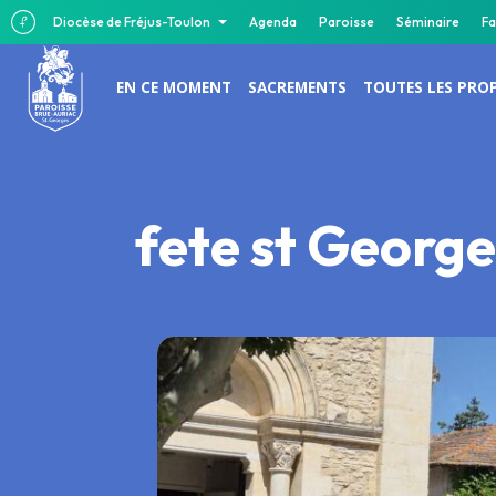
Diocèse de Fréjus-Toulon
Agenda
Paroisse
Séminaire
Fa
EN CE MOMENT
SACREMENTS
TOUTES LES PRO
fete st Georg