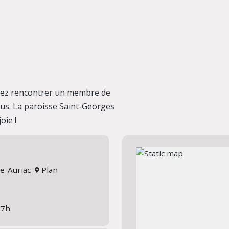
ulez rencontrer un membre de
us. La paroisse Saint-Georges
oie !
ue-Auriac
Plan
17h