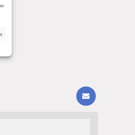
tir
es