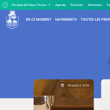
Diocèse de Fréjus-Toulon
Agenda
Paroisse
Séminaire
Fa
EN CE MOMENT
SACREMENTS
TOUTES LES PRO
09 août à 10:30