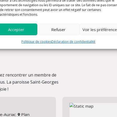
sentir à ces technologies nous permettra de traiter des données telles que le
portement de navigation ou les ID uniques sur ce site. Le fait de ne pas consen
de retirer son consentement peut avoir un effet négatif sur certaines
actéristiques et fonctions.
Accepter
Refuser
Voir les préférenc
Politique de cookies
Déclaration de confidentialité
ulez rencontrer un membre de
us. La paroisse Saint-Georges
oie !
ue-Auriac
Plan