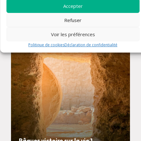
Horaires des Rameaux, de la
Accepter
Semaine Sainte et de Pâques
Refuser
Voir les préférences
article
Politique de cookies
Déclaration de confidentialité
Pâques victoire sur la vie 1